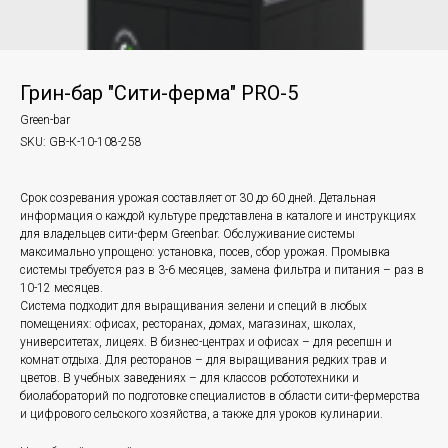
Грин-бар "Сити-ферма" PRO-5
Green-bar
SKU:
GB-К-10-108-258
Срок созревания урожая составляет от 30 до 60 дней. Детальная
информация о каждой культуре представлена в каталоге и инструкциях
для владельцев сити-ферм Greenbar. Обслуживание системы
максимально упрощено: установка, посев, сбор урожая. Промывка
системы требуется раз в 3-6 месяцев, замена фильтра и питания – раз в
10-12 месяцев.
Система подходит для выращивания зелени и специй в любых
помещениях: офисах, ресторанах, домах, магазинах, школах,
университетах, лицеях. В бизнес-центрах и офисах – для ресепшн и
комнат отдыха. Для ресторанов – для выращивания редких трав и
цветов. В учебных заведениях – для классов робототехники и
биолабораторий по подготовке специалистов в области сити-фермерства
и цифрового сельского хозяйства, а также для уроков кулинарии.